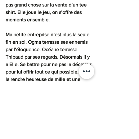
pas grand chose sur la vente d’un tee 
shirt. Elle joue le jeu, on s’offre des 
moments ensemble.
Ma petite entreprise n’est plus la seule 
fin en soi. Ogma terrasse ses ennemis 
par l’éloquence. Océane terrasse 
Thibaud par ses regards. Désormais il y 
a Elle. Se battre pour ne pas la décevoir, 
pour lui offrir tout ce qui possible, pour 
la rendre heureuse de mille et une 
manières imaginables et irréalistes. Un 
but bien supérieur au simple fait de 
travailler et de mériter sa place.
Finalement, ce confinement a du bon : 
je reste auprès d’elle. La vraie question 
: combien de temps va-t-elle me 
supporter ?