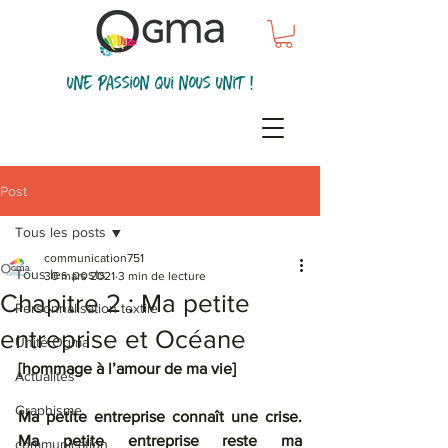
une passion qui nous unit !
Post
Tous les posts
communication751
Tous les posts
30 mars 2021
3 min de lecture
Chapitre 2 : Ma petite
Personnalisation textile
entreprise et Océane
Unité Ogma
[hommage à l’amour de ma vie]
Actualités
Graphisme
Ma petite entreprise connaît une crise. 
Ma petite entreprise reste ma 
communication