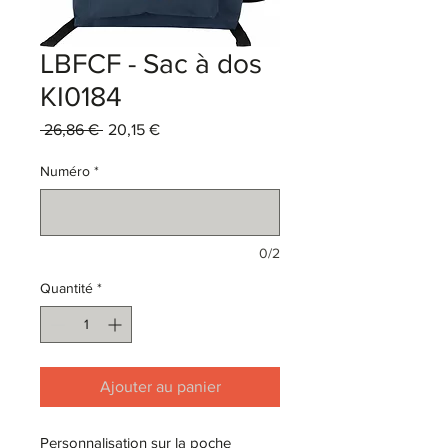
LBFCF - Sac à dos
KI0184
Prix
Prix
 26,86 € 
20,15 €
original
promotionnel
Numéro
*
0/2
Quantité
*
Ajouter au panier
Personnalisation sur la poche