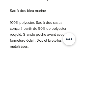
Sac à dos bleu marine
100% polyester. Sac à dos casual
conçu à partir de 50% de polyester
recyclé. Grande poche avant avec
fermeture éclair. Dos et bretelles
matelassés.
Notre Story
03 80 71 65 37
bonjour@atelier-ogma.fr
Nous contacter
COVID-19
Nos réalisations
Nos marques