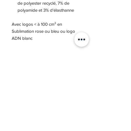
de polyester recyclé, 7% de
polyamide et 3% d'élasthanne
Avec logos < à 100 cm² en
Sublimation rose ou bleu ou logo
ADN blanc
Notre Story
03 80 71 65 37
bonjour@atelier-ogma.fr
Nous contacter
COVID-19
Nos réalisations
Nos marques
SARL CMT Sport équipement -
CGV
-
Mentions légales
-
Politique de confidentialité