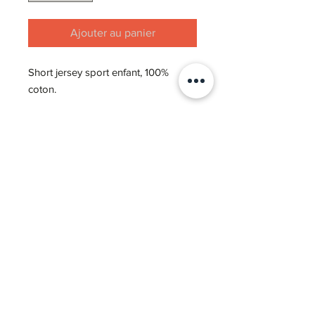
Ajouter au panier
Short jersey sport enfant, 100%
coton.
Notre Story
03 80 71 65 37
bonjour@atelier-ogma.fr
Nous contacter
COVID-19
Nos réalisations
Nos marques
SARL CMT Sport équipement -
CGV
-
Mentions légales
-
Politique de confidentialité