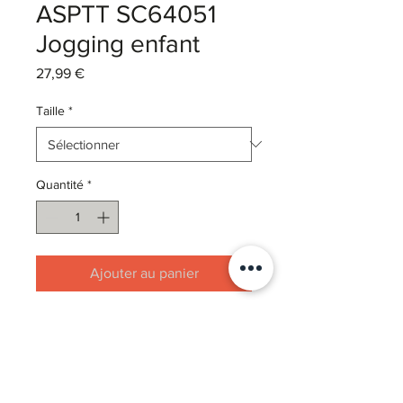
ASPTT SC64051
Jogging enfant
Prix
27,99 €
Taille
*
Quantité
*
Ajouter au panier
Pantalon de jogging 260 g/m². 80%
coton / 20% polyester - black