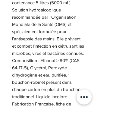
contenance 5 litres (5000 mL).
Solution hydroalcoolique
recommandée par l’Organisation
Mondiale de la Santé (OMS) et
spécialement formulée pour
l’antisepsie des mains. Elle prévient
et combat l’infection en détruisant les
microbes, virus et bactéries connues.
Composition : Ethanol > 80% (CAS
64-17-5), Glycérol, Peroxyde
d'hydrogène et eau purifiée. 1
bouchon-robinet présent dans
chaque carton en plus du bouchon
traditionnel. Liquide incolore.
Fabrication Française, fiche de
données sécurité conformément au
règlement (CE° n°1907/20006)
disponible en neutre si besoin.