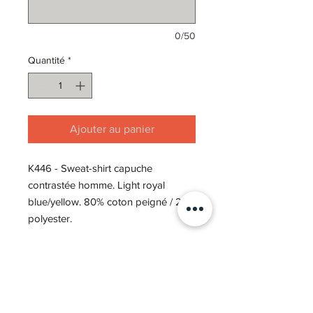
0/50
Quantité
*
Ajouter au panier
K446 - Sweat-shirt capuche
contrastée homme. Light royal
blue/yellow. 80% coton peigné / 20%
polyester.
Option personnalisation opposé
coeur : 3€