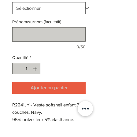
Prénom/surnom (facultatif)
0/50
Quantité
*
Ajouter au panier
R2241JY - Veste softshell enfant 3
couches. Navy.
95% polyester / 5% élasthanne.
Option personnalisation opposé