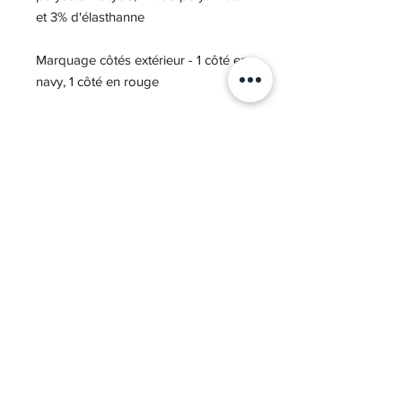
et 3% d'élasthanne
Marquage côtés extérieur - 1 côté en
navy, 1 côté en rouge
Notre Story
03 80 71 65 37
bonjour@atelier-ogma.fr
Nous contacter
COVID-19
Nos réalisations
Nos marques
SARL CMT Sport équipement -
CGV
-
Mentions légales
-
Politique de confidentialité
Ogma
24 rue des moulissards