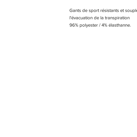
Gants de sport résistants et souple
l'évacuation de la transpiration
96% polyester / 4% élasthanne.
Notre Story
Nous c
Ogma
24 rue des moulissards
21240 Talant