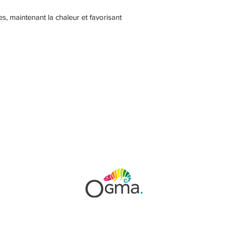
s, maintenant la chaleur et favorisant
ontacter
COVID-19
Nos marqu
SARL CMT Sport équipement -
CGV
-
Mentions légales
-
Politique de confidentialité