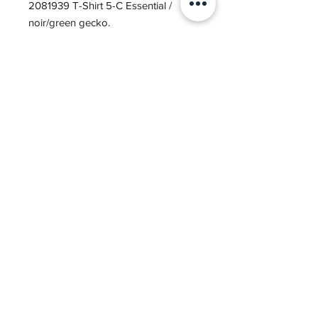
2081939 T-Shirt 5-C Essential /
noir/green gecko.
Composition: 50% coton, 50%
polyester.
Option personnalisation au dos : 4€
Option initiales face : 3€
Notre Story
03 80 71 65 37
bonjour@atelier-ogma.fr
Nous contacter
COVID-19
Nos réalisations
Nos marques
SARL CMT Sport équipement -
CGV
-
Mentions légales
-
Politique de confidentialité