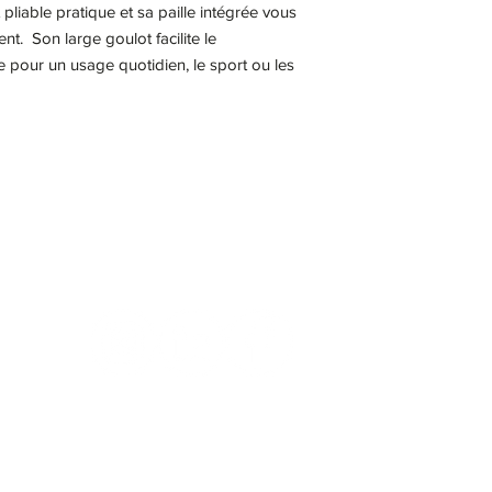
iable pratique et sa paille intégrée vous
t. Son large goulot facilite le
e pour un usage quotidien, le sport ou les
ontacter
COVID-19
Nos marqu
SARL CMT Sport équipement -
CGV
-
Mentions légales
-
Politique de confidentialité