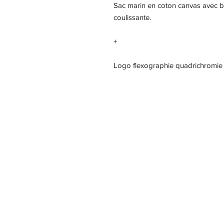
Sac marin en coton canvas avec br
coulissante.
+
Logo flexographie quadrichromie
Notre Story
Nous c
Ogma
24 rue des moulissards
21240 Talant