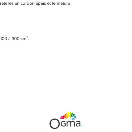
etelles en cordon épais et fermeture
 100 à 300 cm².
ontacter
COVID-19
Nos marqu
SARL CMT Sport équipement -
CGV
-
Mentions légales
-
Politique de confidentialité