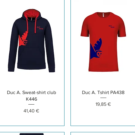
Aperçu rapide
Aperçu rapide
Duc A. Sweat-shirt club
Duc A. Tshirt PA438
K446
Prix
19,85 €
Prix
41,40 €