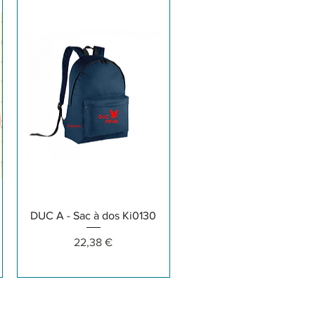
Aperçu rapide
DUC A - Sac à dos Ki0130
Prix
22,38 €