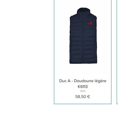
Aperçu rapide
Duc A - Doudoune légère
K6113
Prix
58,50 €