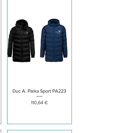
Aperçu rapide
Duc A. Parka Sport PA223
Prix
110,64 €