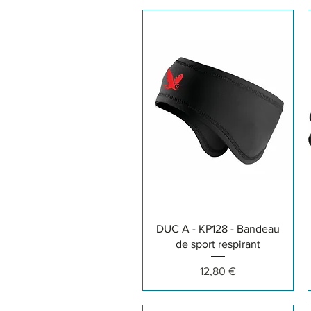
Aperçu rapide
DUC A - KP128 - Bandeau
de sport respirant
Prix
12,80 €