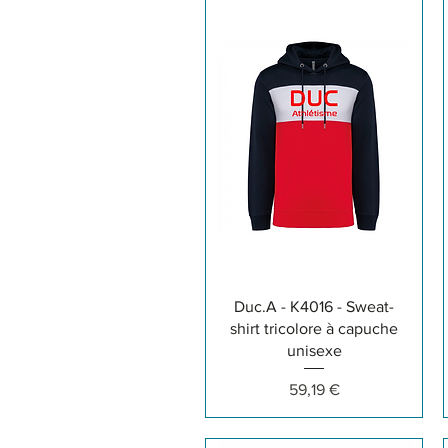
Aperçu rapide
Duc.A - K4016 - Sweat-
shirt tricolore à capuche
unisexe
Prix
59,19 €