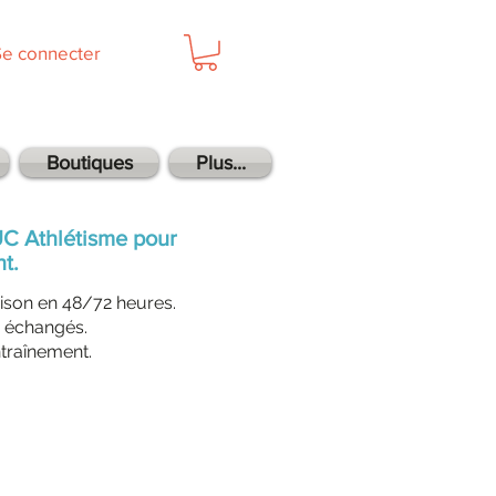
Se connecter
Boutiques
Plus...
UC Athlétisme pour
t.
aison en 48/72 heures.
i échangés.
ntraînement.