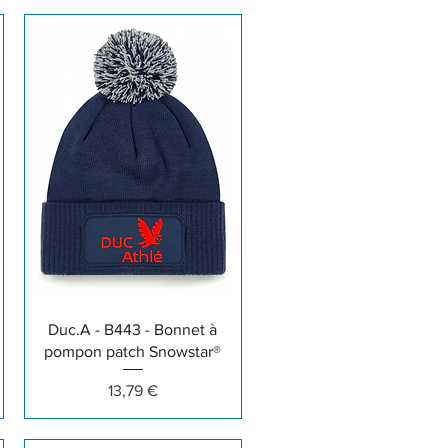
Aperçu rapide
Duc.A - B443 - Bonnet à
pompon patch Snowstar®
Prix
13,79 €