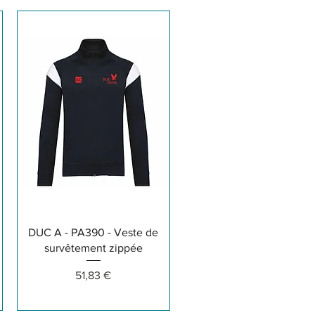
Aperçu rapide
DUC A - PA390 - Veste de
survêtement zippée
Prix
51,83 €