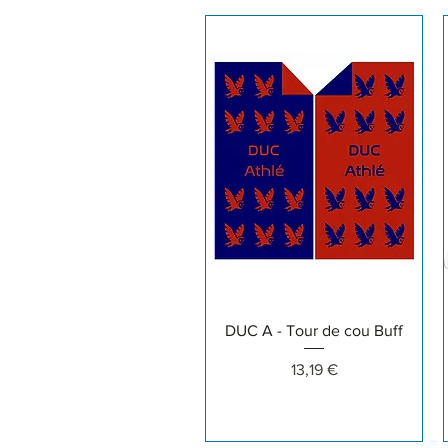
Aperçu rapide
DUC A - Tour de cou Buff
Prix
13,19 €