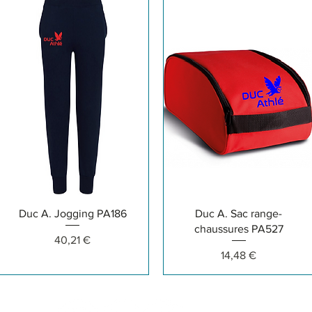
Aperçu rapide
Aperçu rapide
Duc A. Jogging PA186
Duc A. Sac range-
chaussures PA527
Prix
40,21 €
Prix
14,48 €