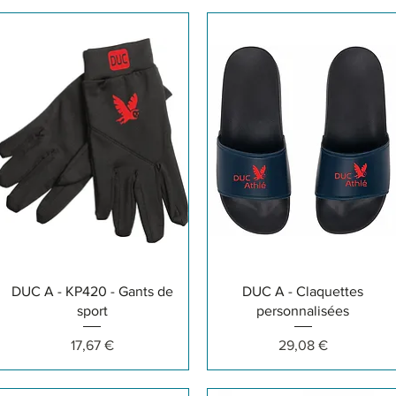
Aperçu rapide
Aperçu rapide
DUC A - KP420 - Gants de
DUC A - Claquettes
sport
personnalisées
Prix
Prix
17,67 €
29,08 €