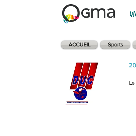
u
ACCUEIL
Sports
20
Le 