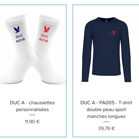
Aperçu rapide
Aperçu rapide
DUC A - chaussettes
DUC A - PA005 - T-shirt
personnalisées
double peau sport
manches longues
Prix
11,90 €
Prix
39,76 €